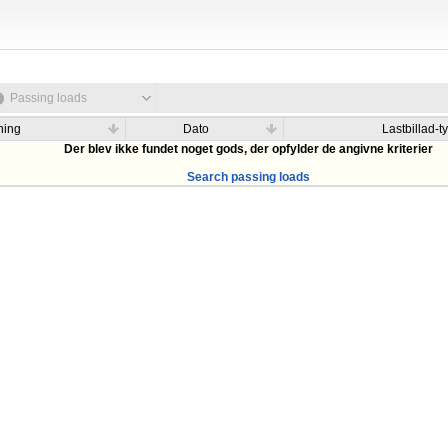
Passing loads
ning
Dato
Lastbillad-t
Der blev ikke fundet noget gods, der opfylder de angivne kriterier
Search passing loads