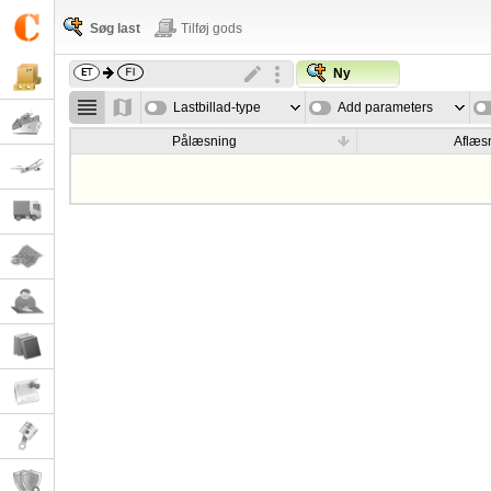
Søg last
Tilføj gods
Ny
Lastbillad-type
Add parameters
Pålæsning
Aflæs