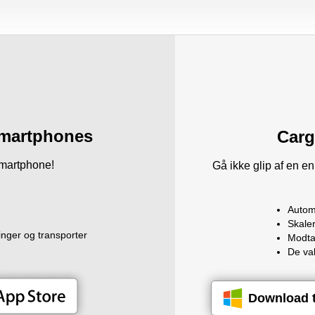
 smartphones
Carg
smartphone!
Gå ikke glip af en 
Autom
Skale
nger og transporter
Modta
De val
Download 