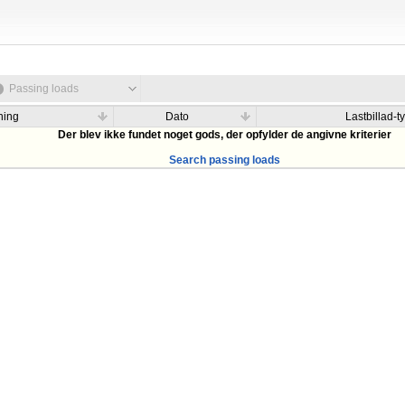
Passing loads
ning
Dato
Lastbillad-t
Der blev ikke fundet noget gods, der opfylder de angivne kriterier
Search passing loads