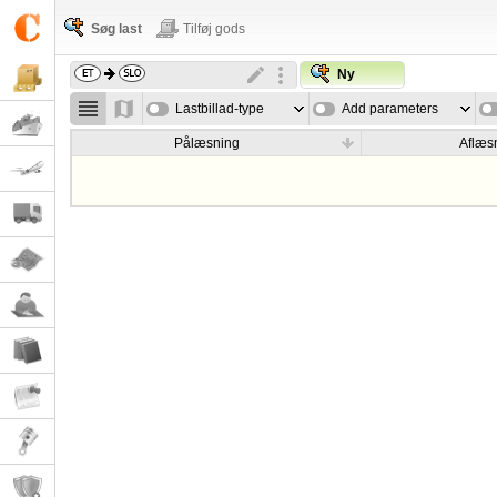
Søg last
Tilføj gods
Ny
Lastbillad-type
Add parameters
Pålæsning
Aflæs