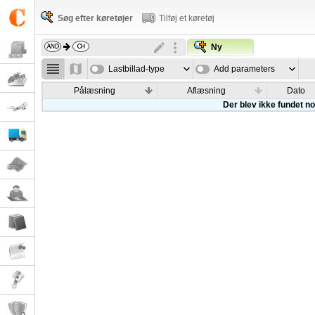
Søg efter køretøjer
Tilføj et køretøj
Ny
Lastbillad-type
Add parameters
Pålæsning
Aflæsning
Dato
Der blev ikke fundet nog