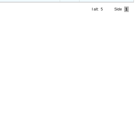
I alt:
5
Side
1