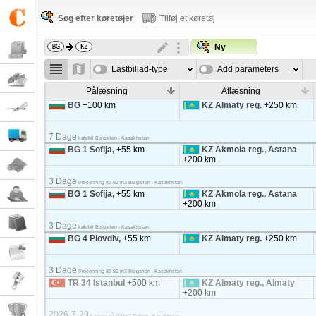
Søg efter køretøjer
Tilføj et køretøj
Ny
Lastbillad-type
Add parameters
Pålæsning
Aflæsning
BG
+100 km
KZ Almaty reg.
+250 km
7 Dage
kølebil Bulgarien - Kasakhstan
BG 1 Sofija,
+55 km
KZ Akmola reg., Astana
+200 km
3 Dage
Presenning 82-92 m3 Bulgarien - Kasakhstan
BG 1 Sofija,
+55 km
KZ Akmola reg., Astana
+200 km
3 Dage
kølebil Bulgarien - Kasakhstan
BG 4 Plovdiv,
+55 km
KZ Almaty reg.
+250 km
3 Dage
Presenning 82-92 m3 Bulgarien - Kasakhstan
TR 34 Istanbul
+500 km
KZ Almaty reg., Almaty
+200 km
2026-7-29
kæmpe på 100m3 Tyrkiet - Kasakhstan