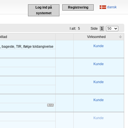
dansk
Log ind på
Registrering
systemet
I alt:
5
Side
1
illad
Virksomhed
Kunde
 bageste, TIR, Ifølge toldangivelse
Kunde
Kunde
Kunde
Kunde