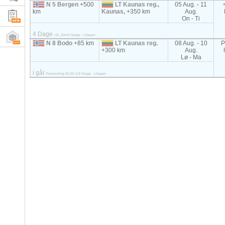
N 5 Bergen
+500
LT Kaunas reg.,
05 Aug. - 11
km
Kaunas,
+350 km
Aug.
On - Ti
4 Dage
<2t, 20m3 Norge - Litauen
N 8 Bodo
+85 km
LT Kaunas reg.
08 Aug. - 10
P
+300 km
Aug.
Lø - Ma
i går
Presenning 82-92 m3 Norge - Litauen