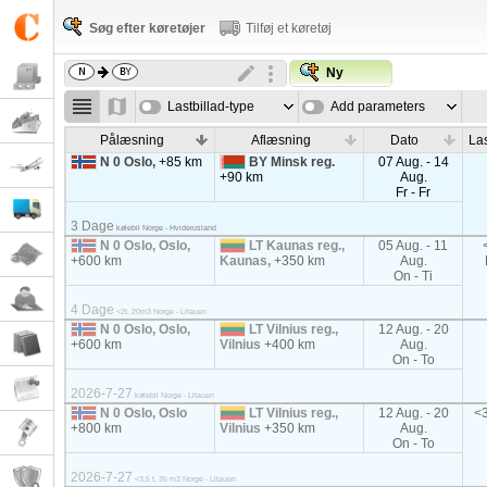
Søg efter køretøjer
Tilføj et køretøj
Ny
Lastbillad-type
Add parameters
Pålæsning
Aflæsning
Dato
Las
N 0 Oslo,
+85 km
BY Minsk reg.
07 Aug. - 14
+90 km
Aug.
Fr - Fr
3 Dage
kølebil Norge - Hviderusland
N 0 Oslo, Oslo,
LT Kaunas reg.,
05 Aug. - 11
+600 km
Kaunas,
+350 km
Aug.
On - Ti
4 Dage
<2t, 20m3 Norge - Litauen
N 0 Oslo, Oslo,
LT Vilnius reg.,
12 Aug. - 20
+600 km
Vilnius
+400 km
Aug.
On - To
2026-7-27
kølebil Norge - Litauen
N 0 Oslo, Oslo
LT Vilnius reg.,
12 Aug. - 20
<3
+800 km
Vilnius
+350 km
Aug.
On - To
2026-7-27
<3,5 t, 35 m3 Norge - Litauen