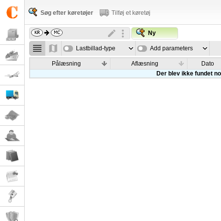
Søg efter køretøjer
Tilføj et køretøj
Ny
Lastbillad-type
Add parameters
Pålæsning
Aflæsning
Dato
Der blev ikke fundet nog