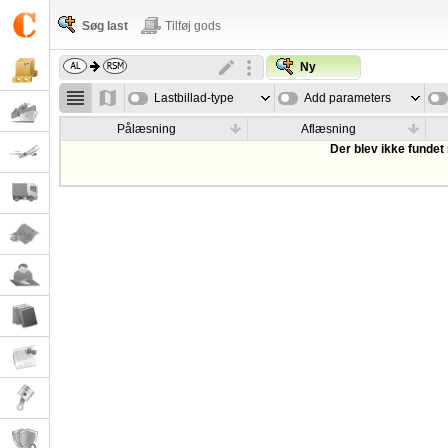
Søg last
Tilføj gods
Ny
Lastbillad-type
Add parameters
Pålæsning
Aflæsning
Der blev ikke fundet 