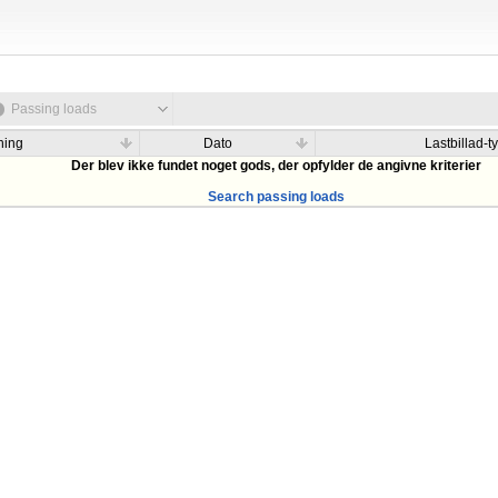
Passing loads
ning
Dato
Lastbillad-t
Der blev ikke fundet noget gods, der opfylder de angivne kriterier
Search passing loads