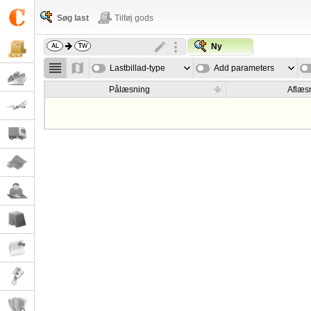
Søg last
Tilføj gods
Ny
Lastbillad-type
Add parameters
Pålæsning
Aflæs