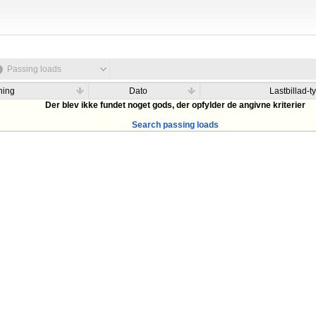
Passing loads
ning
Dato
Lastbillad-t
Der blev ikke fundet noget gods, der opfylder de angivne kriterier
Search passing loads