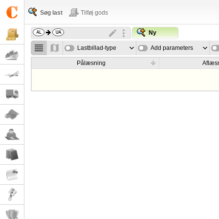
Søg last
Tilføj gods
Ny
Lastbillad-type
Add parameters
Pålæsning
Aflæs