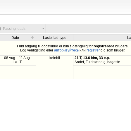
Passing loads
Dato
Lastbillad-type
La
Fuld adgang til godstilbud er kun tilgængelig for
registrerede
brugere.
Log venligst ind eller
авторизуйтесь
или
registrer
dig som bruger.
08 Aug. - 11 Aug.
kølebil
21 T, 13.6 ldm, 33 e.p.
Lø - Ti
Andet, Fuldstændig, bageste