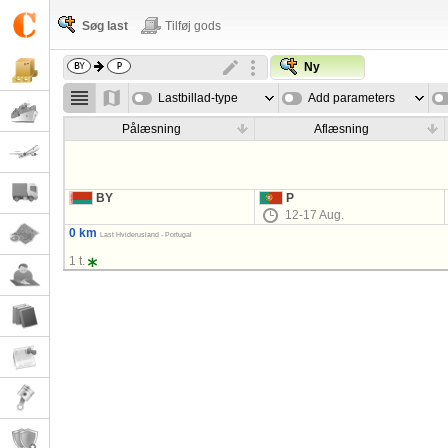
Søg last
Tilføj gods
Ny
Lastbillad-type
Add parameters
Pålæsning
Aflæsning
BY
P
12-17 Aug.
0 km
Last Hviderusland - Portugal
1 t.