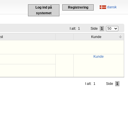
dansk
Log ind på
Registrering
systemet
I alt:
1
Side
1
st
Kunde
Kunde
I alt:
1
Side
1