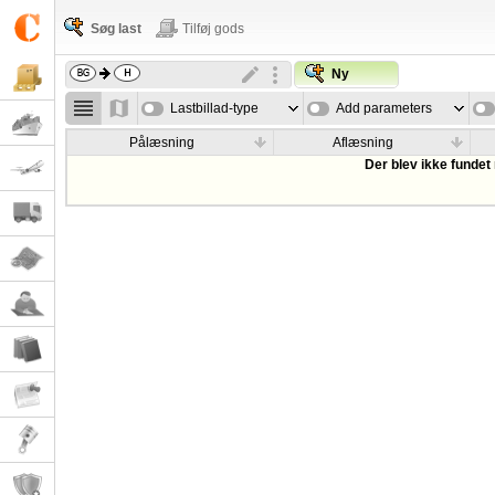
Søg last
Tilføj gods
Ny
Lastbillad-type
Add parameters
Pålæsning
Aflæsning
Der blev ikke fundet 