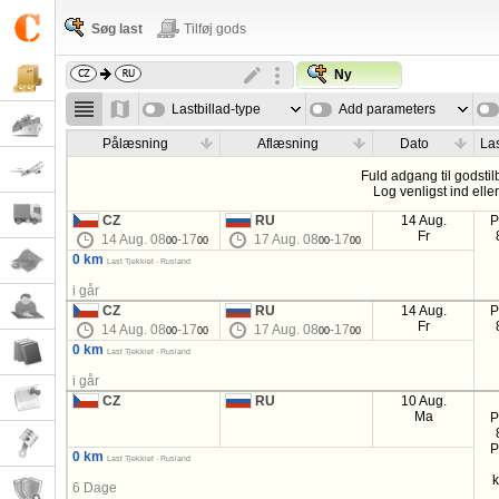
Søg last
Tilføj gods
Ny
Lastbillad-type
Add parameters
Pålæsning
Aflæsning
Dato
Las
Fuld adgang til godstil
Log venligst ind elle
CZ
RU
14 Aug.
P
Fr
14 Aug. 08
-17
17 Aug. 08
-17
00
00
00
00
0 km
Last Tjekkiet - Rusland
i går
CZ
RU
14 Aug.
P
Fr
14 Aug. 08
-17
17 Aug. 08
-17
00
00
00
00
0 km
Last Tjekkiet - Rusland
i går
CZ
RU
10 Aug.
Ma
P
P
0 km
Last Tjekkiet - Rusland
6 Dage