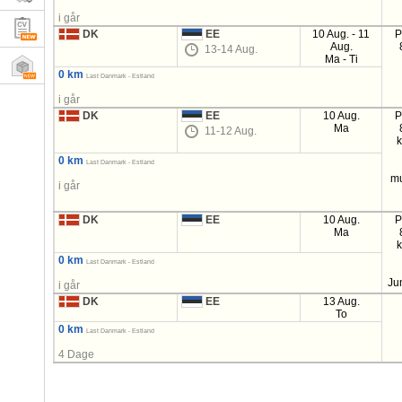
i går
DK
EE
10 Aug. - 11
P
Aug.
13-14 Aug.
Ma - Ti
0 km
Last Danmark - Estland
i går
DK
EE
10 Aug.
P
Ma
11-12 Aug.
0 km
Last Danmark - Estland
mu
i går
DK
EE
10 Aug.
P
Ma
0 km
Last Danmark - Estland
Ju
i går
DK
EE
13 Aug.
To
0 km
Last Danmark - Estland
4 Dage