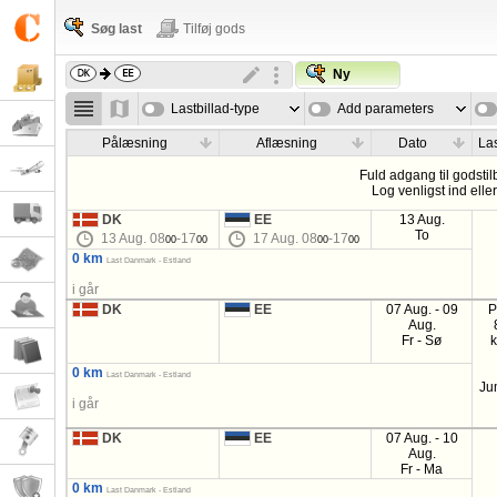
Søg last
Tilføj gods
Ny
Lastbillad-type
Add parameters
Pålæsning
Aflæsning
Dato
Las
Fuld adgang til godstil
Log venligst ind elle
DK
EE
13 Aug.
To
13 Aug. 08
-17
17 Aug. 08
-17
00
00
00
00
0 km
Last Danmark - Estland
i går
DK
EE
07 Aug. - 09
P
Aug.
Fr - Sø
0 km
Last Danmark - Estland
Ju
i går
DK
EE
07 Aug. - 10
Aug.
Fr - Ma
0 km
Last Danmark - Estland