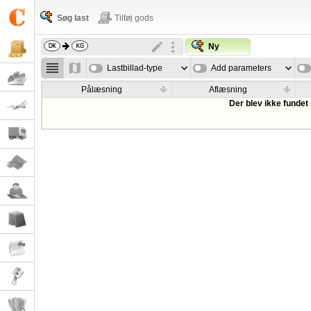
Søg last
Tilføj gods
Ny
Lastbillad-type
Add parameters
Pålæsning
Aflæsning
Der blev ikke fundet 