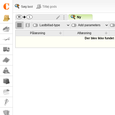
Søg last
Tilføj gods
Ny
Lastbillad-type
Add parameters
Pålæsning
Aflæsning
Der blev ikke fundet 