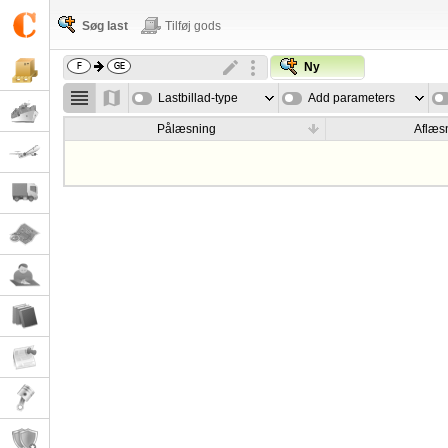
Søg last
Tilføj gods
Ny
Lastbillad-type
Add parameters
Pålæsning
Aflæs