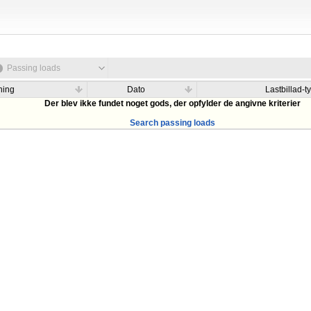
Passing loads
ning
Dato
Lastbillad-t
Der blev ikke fundet noget gods, der opfylder de angivne kriterier
Search passing loads