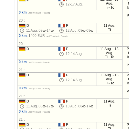
Aug.
12-17 Aug.
Ti - To
0 km
Last Tyskland - Frankrig
P
20 t.
D
F
11 Aug.
Ti
11 Aug. 08
-14
12 Aug. 08
-09
00
00
00
00
0 km
, 1400 EUR
Last Tyskland - Frankrig
20 t.
D
F
11 Aug. - 13
P
Aug.
12-14 Aug.
Ti - To
0 km
Last Tyskland - Frankrig
P
21 t.
D
F
11 Aug. - 13
P
Aug.
12-14 Aug.
Ti - To
0 km
Last Tyskland - Frankrig
P
21 t.
D
F
11 Aug.
Ti
11 Aug. 08
-17
13 Aug. 08
-17
00
00
00
00
0 km
Last Tyskland - Frankrig
21 t.
D
F
11 Aug.
P
Ti