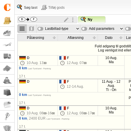
Søg last
Tilføj gods
Ny
Lastbillad-type
Add parameters
Pålæsning
Aflæsning
Dato
Las
Fuld adgang til godstil
Log venligst ind elle
D
F
10 Aug.
Ma
10 Aug. 13
12 Aug. 07
30
00
0 km
Last Tyskland - Frankrig
17 t.
D
F
11 Aug. - 12
P
Aug.
12-14 Aug.
Ti - On
0 km
Last Tyskland - Frankrig
P
17 t.
D
F
10 Aug.
Ma
10 Aug. 08
-16
12 Aug. 08
-17
00
00
00
00
0 km
, 2400 EUR
Last Tyskland - Frankrig
17 t.