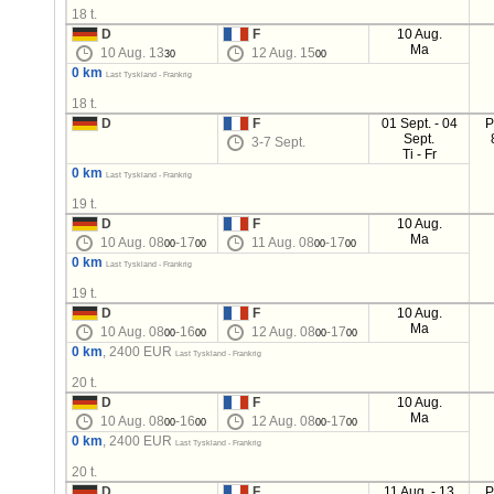
18 t.
D
F
10 Aug.
Ma
10 Aug. 13
12 Aug. 15
30
00
0 km
Last Tyskland - Frankrig
18 t.
D
F
01 Sept. - 04
P
Sept.
3-7 Sept.
Ti - Fr
0 km
Last Tyskland - Frankrig
19 t.
D
F
10 Aug.
Ma
10 Aug. 08
-17
11 Aug. 08
-17
00
00
00
00
0 km
Last Tyskland - Frankrig
19 t.
D
F
10 Aug.
Ma
10 Aug. 08
-16
12 Aug. 08
-17
00
00
00
00
0 km
, 2400 EUR
Last Tyskland - Frankrig
20 t.
D
F
10 Aug.
Ma
10 Aug. 08
-16
12 Aug. 08
-17
00
00
00
00
0 km
, 2400 EUR
Last Tyskland - Frankrig
20 t.
D
F
11 Aug. - 13
P