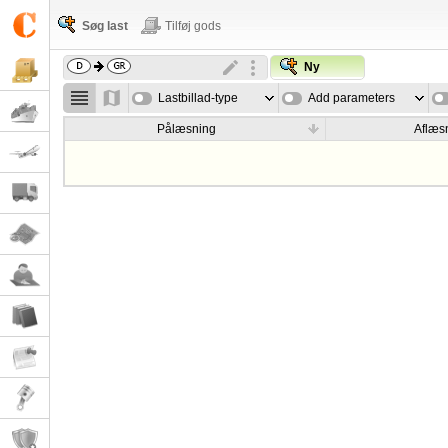
Søg last
Tilføj gods
Ny
Lastbillad-type
Add parameters
Pålæsning
Aflæs