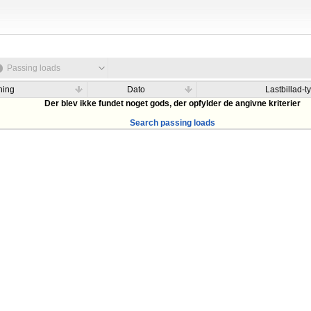
Passing loads
ning
Dato
Lastbillad-t
Der blev ikke fundet noget gods, der opfylder de angivne kriterier
Search passing loads