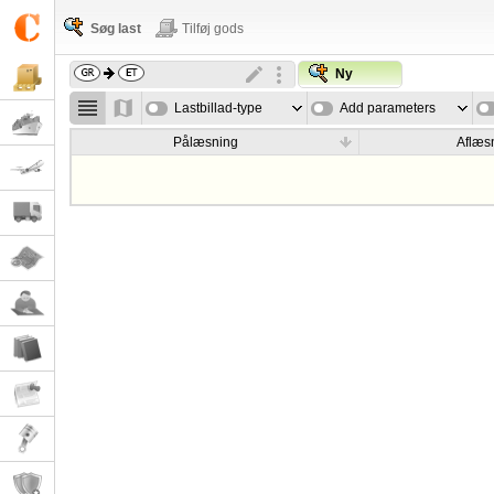
Søg last
Tilføj gods
Ny
Lastbillad-type
Add parameters
Pålæsning
Aflæs