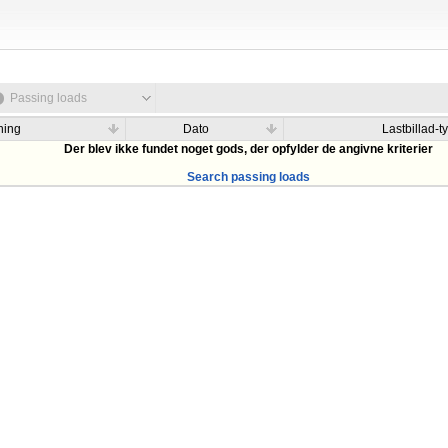
Passing loads
ning
Dato
Lastbillad-t
Der blev ikke fundet noget gods, der opfylder de angivne kriterier
Search passing loads