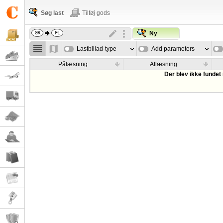
Søg last
Tilføj gods
Ny
Lastbillad-type
Add parameters
Pålæsning
Aflæsning
Der blev ikke fundet 