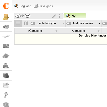
Søg last
Tilføj gods
Ny
Lastbillad-type
Add parameters
Pålæsning
Aflæsning
Der blev ikke fundet 