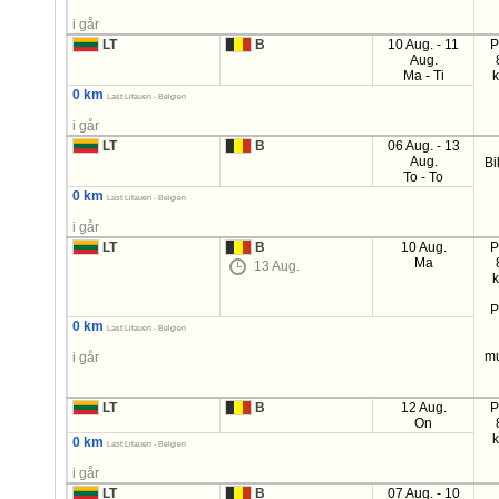
i går
LT
B
10 Aug. - 11
P
Aug.
Ma - Ti
0 km
Last Litauen - Belgien
i går
LT
B
06 Aug. - 13
Aug.
Bi
To - To
0 km
Last Litauen - Belgien
i går
LT
B
10 Aug.
P
Ma
13 Aug.
P
0 km
Last Litauen - Belgien
mu
i går
LT
B
12 Aug.
P
On
0 km
Last Litauen - Belgien
i går
LT
B
07 Aug. - 10