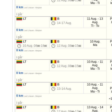
12 Aug. 08
-15
00
00
Ma - Ti
0 km
Last Litauen - Belgien
i går
LT
B
11 Aug. - 13
P
Aug.
14-17 Aug.
Ti - To
0 km
Last Litauen - Belgien
i går
LT
B
10 Aug.
P
Ma
10 Aug. 08
-18
12 Aug. 08
-15
00
00
00
00
0 km
Last Litauen - Belgien
i går
LT
B
10 Aug. - 11
P
Aug.
12 Aug. 08
-15
00
00
Ma - Ti
0 km
Last Litauen - Belgien
i går
LT
B
10 Aug. - 11
Aug.
P
13-14 Aug.
Ma - Ti
0 km
Last Litauen - Belgien
<1
i går
LT
B
13 Aug. - 14
P
Aug.
17 Aug. 08
-17
00
00