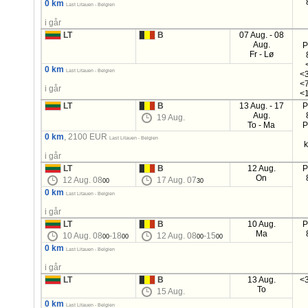
0 km
Last Litauen - Belgien
i går
LT
B
07 Aug. - 08
Aug.
P
Fr - Lø
0 km
Last Litauen - Belgien
<3
<7
i går
<1
LT
B
13 Aug. - 17
P
Aug.
19 Aug.
To - Ma
P
0 km
, 2100 EUR
Last Litauen - Belgien
i går
LT
B
12 Aug.
P
On
12 Aug. 08
17 Aug. 07
00
30
0 km
Last Litauen - Belgien
i går
LT
B
10 Aug.
P
Ma
10 Aug. 08
-18
12 Aug. 08
-15
00
00
00
00
0 km
Last Litauen - Belgien
i går
LT
B
13 Aug.
<3
To
15 Aug.
0 km
Last Litauen - Belgien