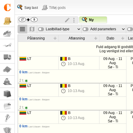
Søg last
Tilføj gods
Ny
Lastbillad-type
Add parameters
Pålæsning
Aflæsning
Dato
Las
Fuld adgang til godstil
Log venligst ind elle
LT
B
09 Aug. - 11
P
Aug.
10-13 Aug.
Sø - Ti
0 km
Last Litauen - Belgien
2 t.
LT
B
09 Aug. - 11
P
Aug.
10-13 Aug.
Sø - Ti
0 km
Last Litauen - Belgien
2 t.
LT
B
09 Aug. - 11
P
Aug.
10-13 Aug.
Sø - Ti
0 km
Last Litauen - Belgien