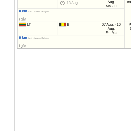
Aug.
mu
13 Aug.
Ma - Ti
0 km
Last Litauen - Belgien
i går
LT
B
07 Aug. - 10
P
Aug.
Fr - Ma
0 km
Last Litauen - Belgien
i går