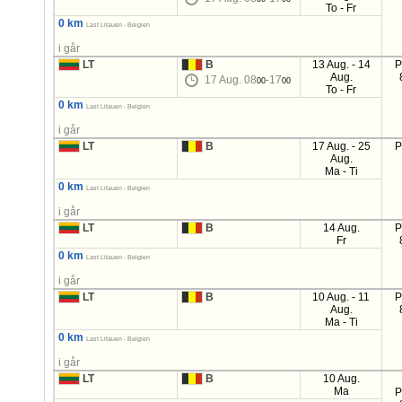
To - Fr
0 km
Last Litauen - Belgien
i går
LT
B
13 Aug. - 14
P
Aug.
17 Aug. 08
-17
00
00
To - Fr
0 km
Last Litauen - Belgien
i går
LT
B
17 Aug. - 25
P
Aug.
Ma - Ti
0 km
Last Litauen - Belgien
i går
LT
B
14 Aug.
P
Fr
0 km
Last Litauen - Belgien
i går
LT
B
10 Aug. - 11
P
Aug.
Ma - Ti
0 km
Last Litauen - Belgien
i går
LT
B
10 Aug.
Ma
P