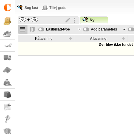
Søg last
Tilføj gods
Ny
Lastbillad-type
Add parameters
Pålæsning
Aflæsning
Der blev ikke fundet 