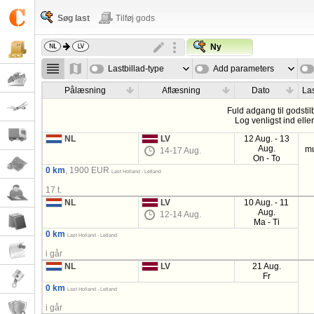
Søg last
Tilføj gods
Ny
Lastbillad-type
Add parameters
Pålæsning
Aflæsning
Dato
Las
Fuld adgang til godstil
Log venligst ind elle
NL
LV
12 Aug. - 13
Aug.
mu
14-17 Aug.
On - To
0 km
, 1900 EUR
Last Holland - Letland
17 t.
NL
LV
10 Aug. - 11
Aug.
12-14 Aug.
Ma - Ti
0 km
Last Holland - Letland
i går
NL
LV
21 Aug.
Fr
0 km
Last Holland - Letland
i går