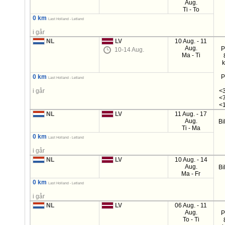
Aug.
Ti - To
0 km
Last Holland - Letland
i går
NL
LV
10 Aug. - 11
Aug.
P
10-14 Aug.
Ma - Ti
0 km
P
Last Holland - Letland
i går
<3
<7
<1
NL
LV
11 Aug. - 17
Aug.
Bi
Ti - Ma
0 km
Last Holland - Letland
i går
NL
LV
10 Aug. - 14
Aug.
Bi
Ma - Fr
0 km
Last Holland - Letland
i går
NL
LV
06 Aug. - 11
Aug.
P
To - Ti