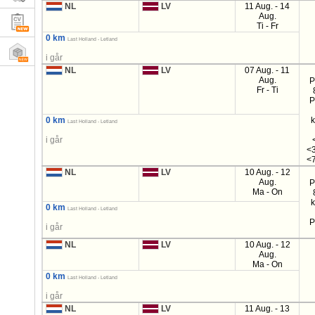
NL
LV
11 Aug. - 14
Aug.
Ti - Fr
0 km
Last Holland - Letland
i går
NL
LV
07 Aug. - 11
Aug.
P
Fr - Ti
P
0 km
Last Holland - Letland
i går
<3
<7
NL
LV
10 Aug. - 12
Aug.
P
Ma - On
0 km
Last Holland - Letland
P
i går
NL
LV
10 Aug. - 12
Aug.
Ma - On
0 km
Last Holland - Letland
i går
NL
LV
11 Aug. - 13