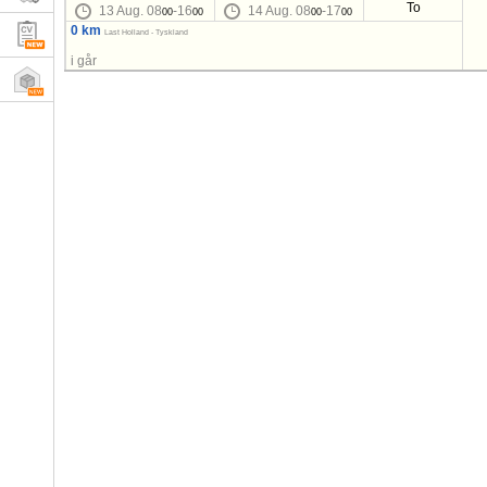
To
13 Aug. 08
-16
14 Aug. 08
-17
00
00
00
00
0 km
Last Holland - Tyskland
i går