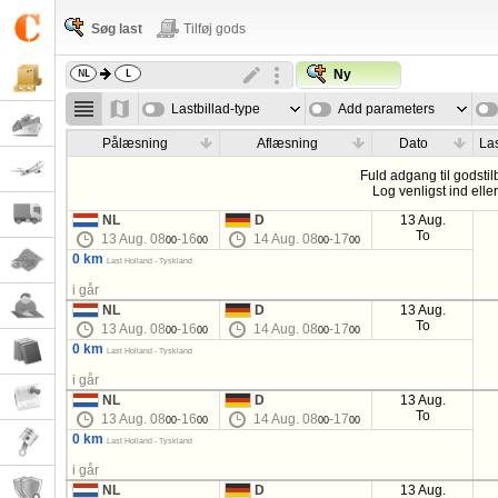
Søg last
Tilføj gods
Ny
Lastbillad-type
Add parameters
Pålæsning
Aflæsning
Dato
Las
Fuld adgang til godstil
Log venligst ind elle
NL
D
13 Aug.
To
13 Aug. 08
-16
14 Aug. 08
-17
00
00
00
00
0 km
Last Holland - Tyskland
i går
NL
D
13 Aug.
To
13 Aug. 08
-16
14 Aug. 08
-17
00
00
00
00
0 km
Last Holland - Tyskland
i går
NL
D
13 Aug.
To
13 Aug. 08
-16
14 Aug. 08
-17
00
00
00
00
0 km
Last Holland - Tyskland
i går
NL
D
13 Aug.