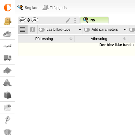
Søg last
Tilføj gods
Ny
Lastbillad-type
Add parameters
Pålæsning
Aflæsning
Der blev ikke fundet 