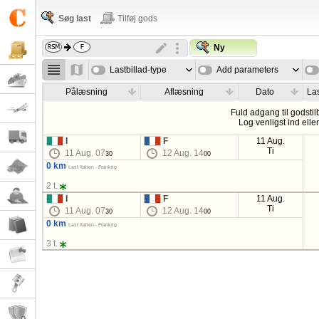
Søg last
Tilføj gods
Ny
Lastbillad-type
Add parameters
Pålæsning
Aflæsning
Dato
Las
Fuld adgang til godstil
Log venligst ind elle
I
F
11 Aug.
Ti
11 Aug. 07
12 Aug. 14
30
00
0 km
Last Italien - Frankrig
2 t.
I
F
11 Aug.
Ti
11 Aug. 07
12 Aug. 14
30
00
0 km
Last Italien - Frankrig
3 t.