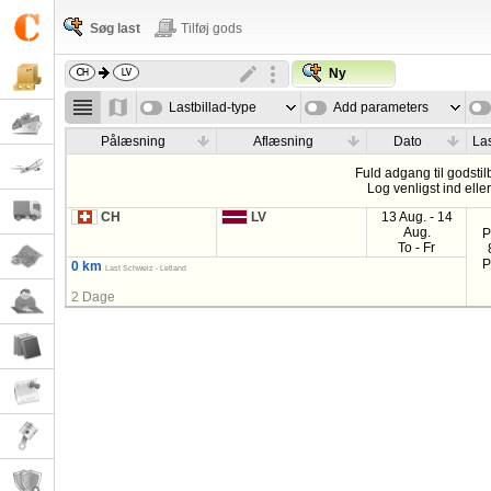
Søg last
Tilføj gods
Ny
Lastbillad-type
Add parameters
Pålæsning
Aflæsning
Dato
Las
Fuld adgang til godstil
Log venligst ind elle
CH
LV
13 Aug. - 14
Aug.
P
To - Fr
P
0 km
Last Schweiz - Letland
2 Dage