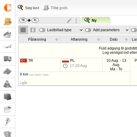
Søg last
Tilføj gods
Ny
Lastbillad-type
Add parameters
Pålæsning
Aflæsning
Dato
Las
Fuld adgang til godstil
Log venligst ind elle
TR
PL
10 Aug. - 13
P
Aug.
17-20 Aug.
Ma - To
0 km
Last Tyrkiet - Polen
i går