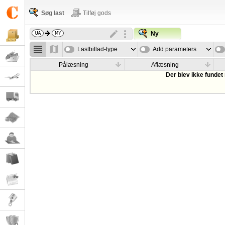
Søg last
Tilføj gods
Ny
Lastbillad-type
Add parameters
Pålæsning
Aflæsning
Der blev ikke fundet 