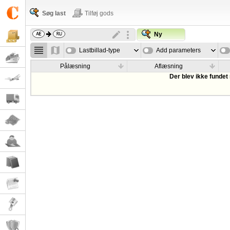
Søg last
Tilføj gods
Ny
Lastbillad-type
Add parameters
Pålæsning
Aflæsning
Der blev ikke fundet 