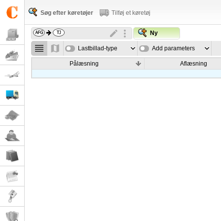
Søg efter køretøjer
Tilføj et køretøj
Ny
Lastbillad-type
Add parameters
Pålæsning
Aflæsning