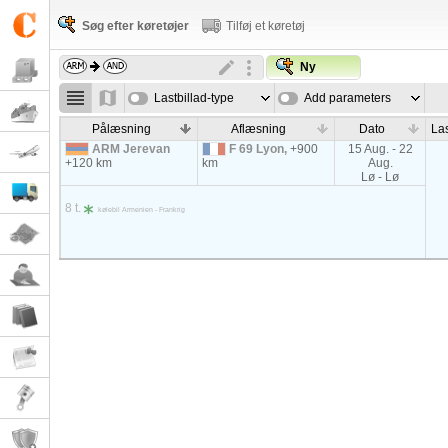
Søg efter køretøjer
Tilføj et køretøj
Ny
Lastbillad-type
Add parameters
Pålæsning
Aflæsning
Dato
Las
ARM Jerevan
F 69 Lyon,
+900
15 Aug. - 22
+120 km
km
Aug.
Lø - Lø
8 t.
kølebil Armenien - Frankrig