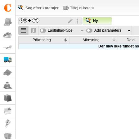
Søg efter køretøjer
Tilføj et køretøj
Ny
Lastbillad-type
Add parameters
Pålæsning
Aflæsning
Dato
Der blev ikke fundet nog