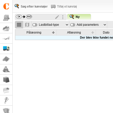
Søg efter køretøjer
Tilføj et køretøj
Ny
Lastbillad-type
Add parameters
Pålæsning
Aflæsning
Dato
Der blev ikke fundet nog