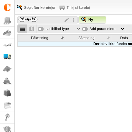
Søg efter køretøjer
Tilføj et køretøj
Ny
Lastbillad-type
Add parameters
Pålæsning
Aflæsning
Dato
Der blev ikke fundet nog