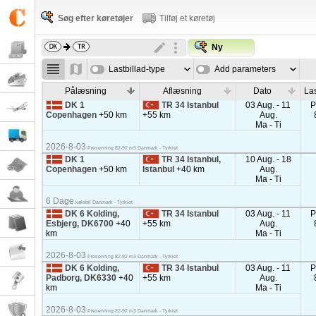
Søg efter køretøjer
Tilføj et køretøj
Ny
Lastbillad-type
Add parameters
Pålæsning
Aflæsning
Dato
Las
DK 1
TR 34 Istanbul
03 Aug. - 11
P
Copenhagen
+50 km
+55 km
Aug.
Ma - Ti
2026-8-03
Presenning 82-92 m3 Danmark - Tyrkiet
DK 1
TR 34 Istanbul,
10 Aug. - 18
Copenhagen
+50 km
Istanbul
+40 km
Aug.
Ma - Ti
6 Dage
kølebil Danmark - Tyrkiet
DK 6 Kolding,
TR 34 Istanbul
03 Aug. - 11
P
Esbjerg, DK6700
+40
+55 km
Aug.
km
Ma - Ti
2026-8-03
Presenning 82-92 m3 Danmark - Tyrkiet
DK 6 Kolding,
TR 34 Istanbul
03 Aug. - 11
P
Padborg, DK6330
+40
+55 km
Aug.
km
Ma - Ti
2026-8-03
Presenning 82-92 m3 Danmark - Tyrkiet