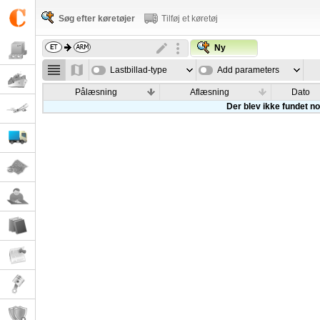
Søg efter køretøjer
Tilføj et køretøj
Ny
Lastbillad-type
Add parameters
Pålæsning
Aflæsning
Dato
Der blev ikke fundet nog