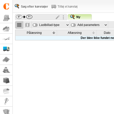
Søg efter køretøjer
Tilføj et køretøj
Ny
Lastbillad-type
Add parameters
Pålæsning
Aflæsning
Dato
Der blev ikke fundet nog