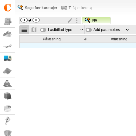
Søg efter køretøjer
Tilføj et køretøj
Ny
Lastbillad-type
Add parameters
Pålæsning
Aflæsning