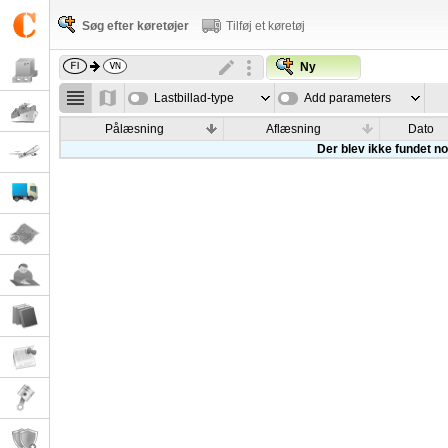
Søg efter køretøjer
Tilføj et køretøj
Ny
Lastbillad-type
Add parameters
Pålæsning
Aflæsning
Dato
Der blev ikke fundet nog