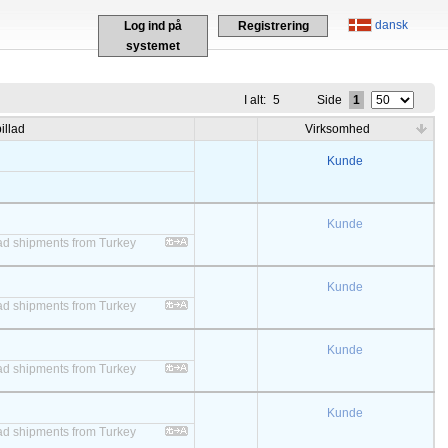
dansk
Log ind på
Registrering
systemet
I alt:
5
Side
1
illad
Virksomhed
Kunde
Kunde
 load shipments from Turkey
Kunde
 load shipments from Turkey
Kunde
 load shipments from Turkey
Kunde
 load shipments from Turkey