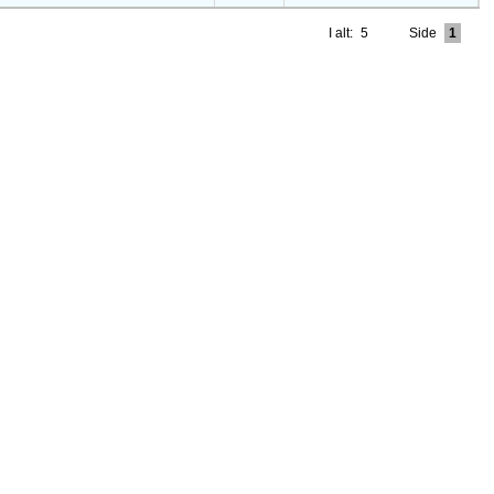
I alt:
5
Side
1