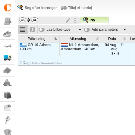
Søg efter køretøjer
Tilføj et køretøj
Ny
Lastbillad-type
Add parameters
Pålæsning
Aflæsning
Dato
Las
GR 10 Athens
NL 1 Amsterdam,
04 Aug. - 11
+90 km
Amsterdam,
+40 km
Aug.
Ti - Ti
5 Dage
Platform Grækenland - Holland