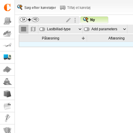
Søg efter køretøjer
Tilføj et køretøj
Ny
Lastbillad-type
Add parameters
Pålæsning
Aflæsning